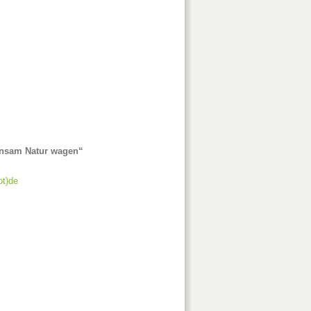
einsam Natur wagen“
ot)de