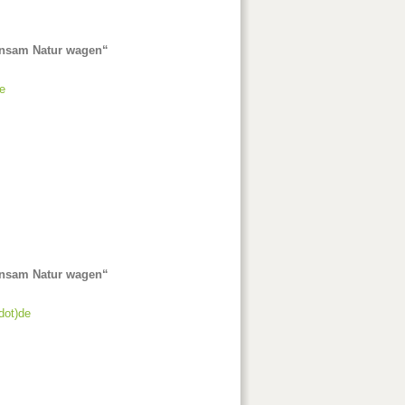
einsam Natur wagen“
e
einsam Natur wagen“
(dot)de